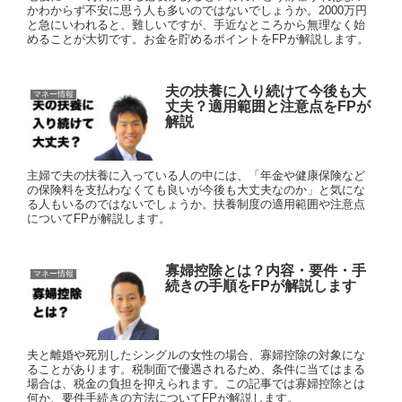
かわからず不安に思う人も多いのではないでしょうか。2000万円
と急にいわれると、難しいですが、手近なところから無理なく始
めることが大切です。お金を貯めるポイントをFPが解説します。
夫の扶養に入り続けて今後も大
マネー情報
丈夫？適用範囲と注意点をFPが
解説
主婦で夫の扶養に入っている人の中には、「年金や健康保険など
の保険料を支払わなくても良いが今後も大丈夫なのか」と気にな
る人もいるのではないでしょうか。扶養制度の適用範囲や注意点
についてFPが解説します。
寡婦控除とは？内容・要件・手
マネー情報
続きの手順をFPが解説します
夫と離婚や死別したシングルの女性の場合、寡婦控除の対象にな
ることがあります。税制面で優遇されるため、条件に当てはまる
場合は、税金の負担を抑えられます。この記事では寡婦控除とは
何か、要件手続きの方法についてFPが解説します。