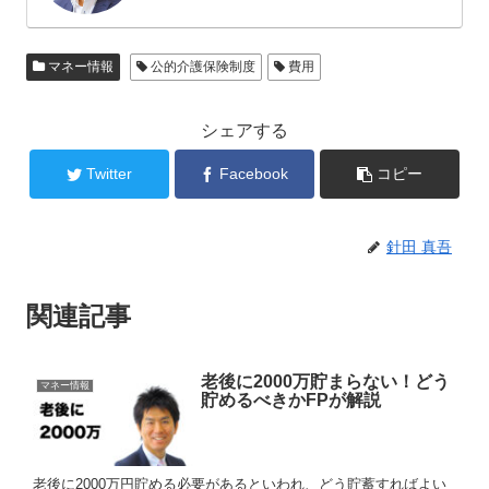
マネー情報
公的介護保険制度
費用
シェアする
Twitter
Facebook
コピー
針田 真吾
関連記事
老後に2000万貯まらない！どう
マネー情報
貯めるべきかFPが解説
老後に2000万円貯める必要があるといわれ、どう貯蓄すればよい