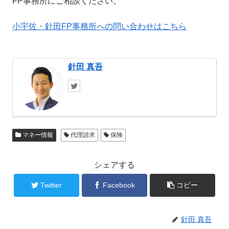
FP事務所にご相談ください。
小宇佐・針田FP事務所への問い合わせはこちら
針田 真吾
マネー情報
代理請求
保険
シェアする
Twitter
Facebook
コピー
針田 真吾