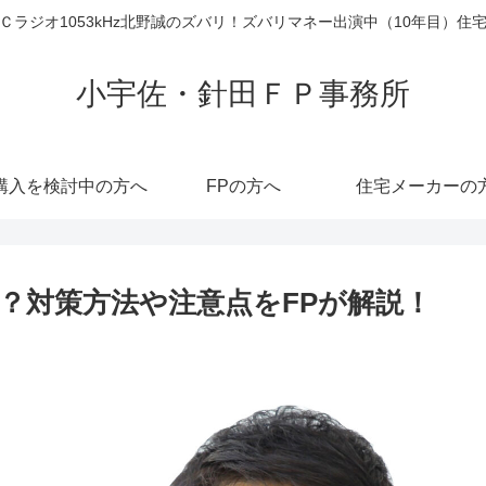
ラジオ1053kHz北野誠のズバリ！ズバリマネー出演中（10年目）
小宇佐・針田ＦＰ事務所
購入を検討中の方へ
FPの方へ
住宅メーカーの
？対策方法や注意点をFPが解説！