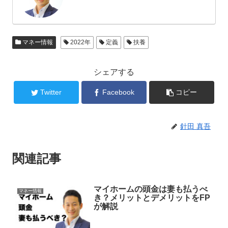
マネー情報
2022年
定義
扶養
シェアする
Twitter
Facebook
コピー
針田 真吾
関連記事
マイホームの頭金は妻も払うべ
マネー情報
き？メリットとデメリットをFP
が解説