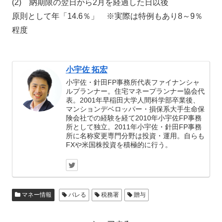
(2) 納期限の翌日から2月を経過した日以後
原則として年「14.6％」 ※実際は特例もあり8～9％
程度
小宇佐 拓宏
小宇佐・針田FP事務所代表ファイナンシャ
ルプランナー。住宅マネープランナー協会代
表。2001年早稲田大学人間科学部卒業後、
マンションデベロッパー・損保系大手生命保
険会社での経験を経て2010年小宇佐FP事務
所として独立。2011年小宇佐・針田FP事務
所に名称変更専門分野は投資・運用。自らも
FXや米国株投資を積極的に行う。
マネー情報
バレる
税務署
贈与