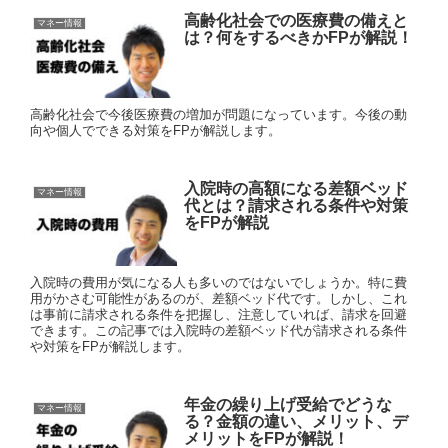
高齢化社会での医療費の備えと
マネー情報
は？何をするべきかFPが解説！
高齢化社会で今後医療費の増加が問題になっています。今後の動
向や個人でできる対策をFPが解説します。
入院時の高額になる差額ベッド
マネー情報
代とは？請求される条件や対策
をFPが解説
入院時の費用が気になる人も多いのではないでしょうか。特に費
用がかさむ可能性があるのが、差額ベッド代です。しかし、これ
は事前に請求される条件を把握し、注意していれば、請求を回避
できます。この記事では入院時の差額ベッド代が請求される条件
や対策をFPが解説します。
年金の繰り上げ受給でどうな
マネー情報
る？金額の違い、メリット、デ
メリットをFPが解説！