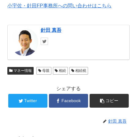
小宇佐・針田FP事務所への問い合わせはこちら
針田 真吾
マネー情報
母親
相続
相続税
シェアする
Twitter
Facebook
コピー
針田 真吾